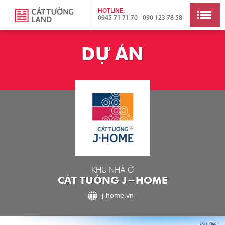
HOTLINE:
0945 71 71 70 - 090 123 78 58
D
Ự
Á
N
KHU NHÀ Ở
CÁT TƯỜNG J-HOME
j-home.vn
TỔNG QUAN