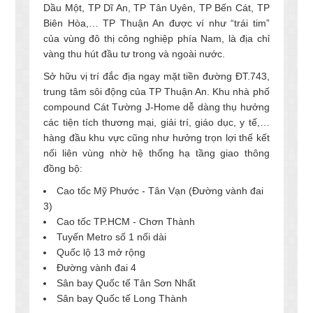
Dầu Một, TP Dĩ An, TP Tân Uyên, TP Bến Cát, TP
Biên Hòa,… TP Thuận An được ví như “trái tim”
của vùng đô thị công nghiệp phía Nam, là địa chỉ
vàng thu hút đầu tư trong và ngoài nước.
Sở hữu vị trí đắc địa ngay mặt tiền đường ĐT.743,
trung tâm sôi động của TP Thuận An. Khu nhà phố
compound Cát Tường J-Home dễ dàng thụ hưởng
các tiện tích thương mại, giải trí, giáo dục, y tế,…
hàng đầu khu vực cũng như hưởng trọn lợi thế kết
nối liên vùng nhờ hệ thống hạ tầng giao thông
đồng bộ:
Cao tốc Mỹ Phước - Tân Vạn (Đường vành đai
3)
Cao tốc TP.HCM - Chơn Thành
Tuyến Metro số 1 nối dài
Quốc lộ 13 mở rộng
Đường vành đai 4
Sân bay Quốc tế Tân Sơn Nhất
Sân bay Quốc tế Long Thành