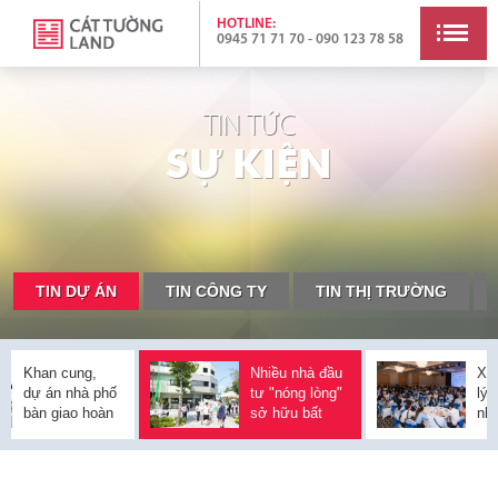
HOTLINE:
0945 71 71 70 - 090 123 78 58
TIN TỨC
S
Ự
K
I
Ệ
N
TIN DỰ ÁN
TIN CÔNG TY
TIN THỊ TRƯỜNG
Khan cung,
Nhiều nhà đầu
Xuấ
dự án nhà phố
tư "nóng lòng"
lý 
bàn giao hoàn
sở hữu bất
nhi
thiện 100%
động sản ngay
tư 
chiếm lợi thế
khi thị trường
sở 
tại Bình
rục rịch tăng
độn
Dương
giá
nă