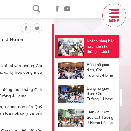
sống cư dân
Cát Tường J-
Home đánh
thức thị trường
Cát Tường J-
Home lan tỏa
sức nóng,
khuấy động thị
trường bất động
ờng J-Home
Khách hàng háo
sản
hức hoàn tất
thủ tục, chính
thức sở hữu
Cát Tường J-
Bùng nổ giao
 khí tại văn phòng Cát
Home
dịch, Cát
tục và ký hợp đồng mua
Tường J-Home
tạo sóng lớn,
kích hoạt thị
Bùng nổ giao
, đồng thời khẳng định
trường BĐS
dịch, Cát
t Tường J-Home.
quý 4/2024
Tường J-Home
"cháy hàng" tại
chọn đúng đắn của Quý
Lễ công bố đợt
Tiến độ vượt
n toàn pháp lý và tiến
1
trội, Cát Tường
J-Home tiếp tục
ra mắt nhà mẫu
 đẩy nhanh tiến độ xây