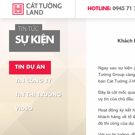
HOTLINE:
0945 71 
TIN TỨC
S
Ự
K
I
Ệ
N
Khách 
TIN DỰ ÁN
Ngay sau sự kiện g
Tường Group càng t
TIN CÔNG TY
bán Cát Tường J-
Đây là cột mốc qu
TIN THỊ TRƯỜNG
uy tín của chủ đầu
VIDEO
Hoạt động ký kết 
khách hàng về tổ ấ
độ thi công của dự
Với sự tin tưởng, 