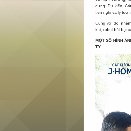
dựng. Dự kiến, Cá
tiện nghi và lý tưở
Cùng với đó, nhằm
khí, robot hút bụi 
MỘT SỐ HÌNH ẢN
TY