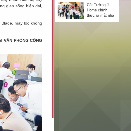
3 tầng
Cát Tường J-
g gian sống hiện đại,
Home chính
thức ra mắt nhà
mẫu 3 tầng
 Blade, máy lọc không
Cát Tường J-
Home ra mắt
nhà mẫu 3 tầng
ẠI VĂN PHÒNG CÔNG
Hàng trăm
khách hàng
tham dự sự
kiện ra mắt nhà
mẫu 3 tầng Cát
Bứt phá tiến độ
Tường J-Home
, Cát Tường J-
Home đảm bảo
lợi nhuận đầu
tư
Tiến độ thi công
vượt mong đợi,
Cát Tường J-
Home khẳng
định tiềm năng
Tiến độ thi công
đầu tư
vượt trội, Cát