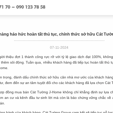
71 70 - 090 123 78 58
hàng háo hức hoàn tất thủ tục, chính thức sở hữu Cát Tư
07-11-2024
iới thiệu đợt 1 thành công rực rỡ với tỷ lệ giao dịch đạt 100%, không
hêm sôi động. Tuần qua, nhiều khách hàng đã tiếp tục hoàn tất thủ 
Home.
an trọng, đánh dấu chính thức sở hữu căn nhà mơ ước của khách hàng
 tư, đem đến sự an tâm tuyệt đối cho các khách hàng đã lựa chọn Cá
hợp đồng mua bán Cát Tường J-Home không chỉ khẳng định sự lựa 
m an cư và kênh đầu tư sinh lời mà còn là bảo chứng vững chắc về a
 án.
đồng hành của khách hàng, Cát Tường Group cam kết sẽ tiếp tục nỗ lực