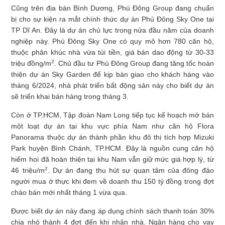
Cũng trên địa bàn Bình Dương, Phú Đông Group đang chuẩn
bị cho sự kiện ra mắt chính thức dự án Phú Đông Sky One tại
TP Dĩ An. Đây là dự án chủ lực trong nửa đầu năm của doanh
nghiệp này. Phú Đông Sky One có quy mô hơn 780 căn hộ,
thuộc phân khúc nhà vừa túi tiền, giá bán dao động từ 30-33
2
triệu đồng/m
. Chủ đầu tư Phú Đông Group đang tăng tốc hoàn
thiện dự án Sky Garden để kịp bàn giao cho khách hàng vào
tháng 6/2024, nhà phát triển bất động sản này cho biết dự án
sẽ triển khai bán hàng trong tháng 3.
Còn ở TP.HCM, Tập đoàn Nam Long tiếp tục kế hoạch mở bán
một loạt dự án tại khu vực phía Nam như căn hộ Flora
Panorama thuộc dự án thành phần khu đô thị tích hợp Mizuki
Park huyện Bình Chánh, TP.HCM. Đây là nguồn cung căn hộ
hiếm hoi đã hoàn thiện tại khu Nam vẫn giữ mức giá hợp lý, từ
2
46 triệu/m
. Dự án đang thu hút sự quan tâm của đông đảo
người mua ở thực khi đem về doanh thu 150 tỷ đồng trong đợt
chào bán mới nhất tháng 1 vừa qua.
Được biết dự án này đang áp dụng chính sách thanh toán 30%
chia nhỏ thành 4 đợt đến khi nhận nhà. Ngân hàng cho vay