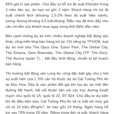
65% giá trị sản phẩm. Chủ đầu tư hỗ trợ lãi suất 6%/năm trong
2 năm liên tục, ân hạn nợ gốc 2 năm. Khách hàng chỉ trả lãi
suất chênh lệch (khoảng 1,5-2% theo lãi suất hiện hành),
tương đương khoảng 4,5 triệu/tháng. Điều này đã thúc đẩy nhu
cầu chi tiền của khách mua ngay trong thời điểm đầu năm.
Bên cạnh những dự án trên, nhiều doanh nghiệp bất động sản
khác cũng triển khai bán hàng trở lại. Chỉ riêng tại TP.HCM, loạt
dự án mới như The Opus One, Eaton Park, The Global City,
The Emeria, Gem Riverside, The Global City (TP. Thủ Đức),
The Aurora (quận 7)… bắt đầu khởi động, chuẩn bị kế hoạch
bán hàng.
Thị trường bất động sản Long An cũng đặc biệt gây chú ý bởi
sự xuất hiện của 1.700 căn hộ thuộc dự án Cát Tường Phú An
tại Đức Hòa. Đây là sản phẩm đắt giá khi tọa lạc tại mặt tiền
đường Mỹ Hạnh, kết nối thuận tiện với các trục đường huyết
mạch như quốc lộ 1A, quốc lộ 22, ĐT 824. Chủ đầu tư dự kiến
khi đủ điều kiện bán, Cát Tường Phú An sẽ ra mắt với mức giá
2
chỉ từ 24 triệu đồng/m
; ân hạn gốc 24 tháng, Ngân hàng hỗ
trợ vay 70% trong 20 năm. Riêng trong đợt ra mắt, khách hàng