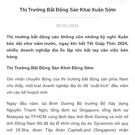
cường cam
xanh tại địa
Thị Trường Bất Động Sản Khai Xuân Sớm
kết cộng đồng
phương
tại Aurora IP
05-03-2024
Thị trường bất động sản không còn những kỳ nghỉ Xuân
kéo dài như năm trước, ngay khi hết Tết Giáp Thìn 2024,
nhiều doanh nghiệp địa ốc lập tức bắt tay vào việc bán
hàng.
Thị Trường Bất Động Sản Khởi Động Sớm
Ghi nhận chuyển động của thị trường bất động sản phía Nam
cho thấy, một loạt doanh nghiệp địa ốc đã “xuất kích” đầu năm
với các kế hoạch mới.
Ngày đầu năm, tại Bình Dương Bộ trưởng Bộ Xây dựng
Nguyễn Thanh Nghị, tổng lãnh sự Singapore, tổng lãnh sự
Malaysia tại TP.HCM cùng lãnh đạo tỉnh Bình Dương và một số
tỉnh Đông Nam Bộ đã dự lễ khởi công dự án Sycamore với quy
mô 18,9ha, được Tập đoàn CapitalLand (Singapore) nhận