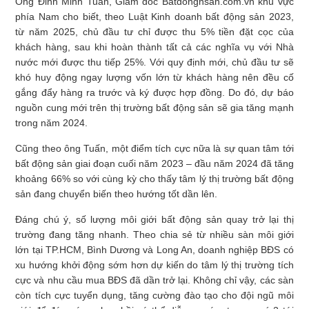
Ông Đinh Minh Tuấn, Giám đốc Batdongnsan.com.vn khu vực
phía Nam cho biết, theo Luật Kinh doanh bất động sản 2023,
từ năm 2025, chủ đầu tư chỉ được thu 5% tiền đặt cọc của
khách hàng, sau khi hoàn thành tất cả các nghĩa vụ với Nhà
nước mới được thu tiếp 25%. Với quy định mới, chủ đầu tư sẽ
khó huy động ngay lượng vốn lớn từ khách hàng nên đều cố
gắng đẩy hàng ra trước và ký được hợp đồng. Do đó, dự báo
nguồn cung mới trên thị trường bất động sản sẽ gia tăng mạnh
trong năm 2024.
Cũng theo ông Tuấn, một điểm tích cực nữa là sự quan tâm tới
bất động sản giai đoạn cuối năm 2023 – đầu năm 2024 đã tăng
khoảng 66% so với cùng kỳ cho thấy tâm lý thị trường bất động
sản đang chuyển biến theo hướng tốt dần lên.
Đáng chú ý, số lượng môi giới bất động sản quay trở lại thị
trường đang tăng nhanh. Theo chia sẻ từ nhiều sàn môi giới
lớn tại TP.HCM, Bình Dương và Long An, doanh nghiệp BĐS có
xu hướng khởi động sớm hơn dự kiến do tâm lý thị trường tích
cực và nhu cầu mua BĐS đã dần trở lại. Không chỉ vậy, các sàn
còn tích cực tuyển dụng, tăng cường đào tạo cho đội ngũ môi