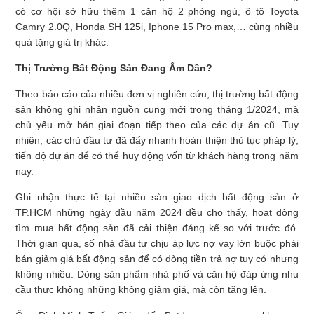
có cơ hội sở hữu thêm 1 căn hộ 2 phòng ngủ, ô tô Toyota
Camry 2.0Q, Honda SH 125i, Iphone 15 Pro max,… cùng nhiều
quà tặng giá trị khác.
Thị Trường Bất Động Sản Đang Ấm Dần?
Theo báo cáo của nhiều đơn vị nghiên cứu, thị trường bất động
sản không ghi nhận nguồn cung mới trong tháng 1/2024, mà
chủ yếu mở bán giai đoạn tiếp theo của các dự án cũ. Tuy
nhiên, các chủ đầu tư đã đẩy nhanh hoàn thiện thủ tục pháp lý,
tiến độ dự án để có thể huy động vốn từ khách hàng trong năm
nay.
Ghi nhận thực tế tại nhiều sàn giao dịch bất động sản ở
TP.HCM những ngày đầu năm 2024 đều cho thấy, hoạt động
tìm mua bất động sản đã cải thiện đáng kể so với trước đó.
Thời gian qua, số nhà đầu tư chịu áp lực nợ vay lớn buộc phải
bán giảm giá bất động sản để có dòng tiền trả nợ tuy có nhưng
không nhiều. Dòng sản phẩm nhà phố và căn hộ đáp ứng nhu
cầu thực không những không giảm giá, mà còn tăng lên.