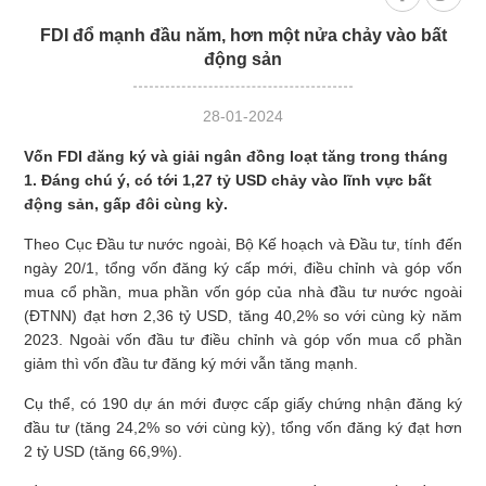
cường cam
xanh tại địa
FDI đổ mạnh đầu năm, hơn một nửa chảy vào bất
kết cộng đồng
phương
tại Aurora IP
động sản
28-01-2024
Vốn FDI đăng ký và giải ngân đồng loạt tăng trong tháng
1. Đáng chú ý, có tới 1,27 tỷ USD chảy vào lĩnh vực bất
động sản, gấp đôi cùng kỳ.
Theo Cục Đầu tư nước ngoài, Bộ Kế hoạch và Đầu tư, tính đến
ngày 20/1, tổng vốn đăng ký cấp mới, điều chỉnh và góp vốn
mua cổ phần, mua phần vốn góp của nhà đầu tư nước ngoài
(ĐTNN) đạt hơn 2,36 tỷ USD, tăng 40,2% so với cùng kỳ năm
2023. Ngoài vốn đầu tư điều chỉnh và góp vốn mua cổ phần
giảm thì vốn đầu tư đăng ký mới vẫn tăng mạnh.
Cụ thể, có 190 dự án mới được cấp giấy chứng nhận đăng ký
đầu tư (tăng 24,2% so với cùng kỳ), tổng vốn đăng ký đạt hơn
2 tỷ USD (tăng 66,9%).