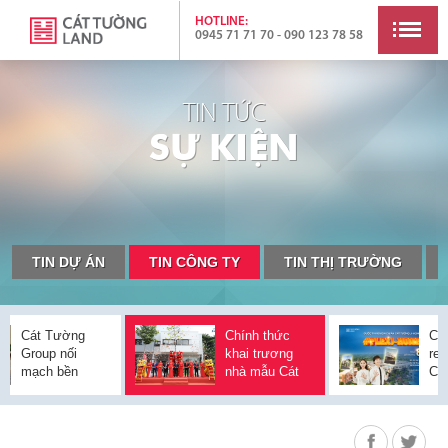
HOTLINE:
0945 71 71 70 - 090 123 78 58
TIN TỨC
S
Ự
K
I
Ệ
N
TIN DỰ ÁN
TIN CÔNG TY
TIN THỊ TRƯỜNG
công
Cát Tường
5 đô thị loại II của
Chính thức
Thông qua
Cuộ
đô thị
Group nối
Cần Thơ lộ diện
khai trương
điều chỉnh
rev
áp
mạch bền
nhà mẫu Cát
Quy hoạch
Cá
 An,
vững bằng
Tường J-
tỉnh Đồng Nai
Ho
 Hòa
dòng sản
Home tại TP
thời kỳ 2021-
J-
ảng
phẩm Cát
Thuận An
2030, tầm
iến
Tường An
nhìn đến năm