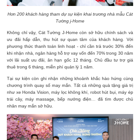
Hơn 200 khách hàng tham dự sự kiện khai trương nhà mẫu Cát
Tường j-Home
Không chỉ vậy, Cát Tường J-Home còn sở hữu chính sách và
ưu đãi hấp dẫn, thu hút sự quan tâm của khách hàng. Với
phương thức thanh toán linh hoạt - chỉ cần trả trước 30% đến
khi nhận nhà, ngân hàng hỗ trợ vay vốn đến 70% trong 30 năm
với lãi suất ưu đãi, ân hạn gốc 12 tháng. Chủ đầu tư trợ giá
thuê trong 6 tháng, miễn phí quản lý 1 năm.
Tại sự kiện còn ghi nhận những khoảnh khắc hào hứng cùng
chương trình quay số may mắn. Tất cả những quà tặng giá trị
như xe Honda Vision, máy lọc không khí, robot hút bụi, máy ép
trái cây, máy massage, bếp nướng điện… đã tìm được chủ
nhân may mắn sở hữu.