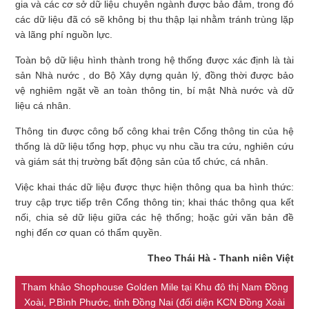
gia và các cơ sở dữ liệu chuyên ngành được bảo đảm, trong đó
các dữ liệu đã có sẽ không bị thu thập lại nhằm tránh trùng lặp
và lãng phí nguồn lực.
Toàn bộ dữ liệu hình thành trong hệ thống được xác định là tài
sản Nhà nước , do Bộ Xây dựng quản lý, đồng thời được bảo
vệ nghiêm ngặt về an toàn thông tin, bí mật Nhà nước và dữ
liệu cá nhân.
Thông tin được công bố công khai trên Cổng thông tin của hệ
thống là dữ liệu tổng hợp, phục vụ nhu cầu tra cứu, nghiên cứu
và giám sát thị trường bất động sản của tổ chức, cá nhân.
Việc khai thác dữ liệu được thực hiện thông qua ba hình thức:
truy cập trực tiếp trên Cổng thông tin; khai thác thông qua kết
nối, chia sẻ dữ liệu giữa các hệ thống; hoặc gửi văn bản đề
nghị đến cơ quan có thẩm quyền.
Theo Thái Hà - Thanh niên Việt
Tham khảo Shophouse Golden Mile tại Khu đô thị Nam Đồng
Xoài, P.Bình Phước, tỉnh Đồng Nai (đối diện KCN Đồng Xoài