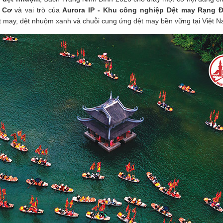
h Cơ
và vai trò của
Aurora IP - Khu công nghiệp Dệt may Rạng 
t may, dệt nhuộm xanh và chuỗi cung ứng dệt may bền vững tại Việt N