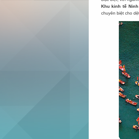
2021-2030, tầm
Hoàn thành điều
Khu kinh tế Nin
nhìn đến năm
chỉnh Quy
chuyên biệt cho dệ
2050
hoạch tỉnh Đồng
Nai trước
01/03/2026
Đồng Nai chấp
thuận nhà đầu
tư đề xuất làm
đường xuyên
rừng Mã Đà
Sẽ có đường
cao tốc và
đường sắt đô
thị nối Đồng
Xoài với Biên
Các phường
Hòa?
nào ở Đồng Nai
sẽ lên đô thị loại
II vào năm 2030
Tin vui đầu năm
cho người dân
miền Tây: Cao
tốc Cần Thơ -
Cà Mau đã
Cát Tường
thông xe toàn
Group triển khai