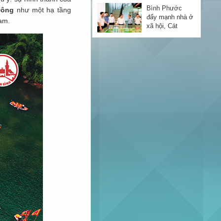
hồng đợt 1
Bình Phước
Đông
như một hạ tầng
đẩy mạnh nhà ở
am.
xã hội, Cát
Tường Group
đồng hành kiến
Chính thức mở
tạo tổ ấm
bán Đợt 1
Golden Mile,
công bố chính
sách thanh toán
Bàn giao nhà
đột phá
phố đợt 1 Cát
Tường J-Home:
Khởi đầu hành
trình an cư tại
Bàn giao sổ
đô thị trẻ Thuận
hồng dự án
An
Taka Garden
Riverside
Homes: Khẳng
Cát Tường
định uy tín và
Group giới thiệu
cam kết pháp lý
dãy shophouse
vững vàng
tại TP Đồng
Xoài
Lễ tổng kết kinh
doanh Cát