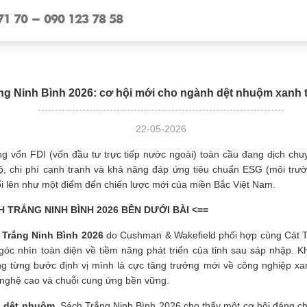
71 70 - 090 123 78 58
ng Ninh Bình 2026: cơ hội mới cho ngành dệt nhuộm xanh t
22-05-2026
ng vốn FDI (vốn đầu tư trực tiếp nước ngoài) toàn cầu đang dịch ch
, chi phí cạnh tranh và khả năng đáp ứng tiêu chuẩn ESG (môi trường
i lên như một điểm đến chiến lược mới của miền Bắc Việt Nam.
CH TRẮNG NINH BÌNH 2026 BÊN DƯỚI BÀI <==
 Trắng Ninh Bình 2026
do Cushman & Wakefield phối hợp cùng Cát 
c nhìn toàn diện về tiềm năng phát triển của tỉnh sau sáp nhập. Kh
g từng bước định vị mình là cực tăng trưởng mới về công nghiệp xanh
 nghệ cao và chuỗi cung ứng bền vững.
h
dệt nhuộm
, Sách Trắng Ninh Bình 2026 cho thấy một cơ hội đáng ch