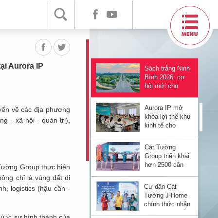
Rạng Đông
Giang cũ cho
Sở Khoa học và
Công nghệ Cần
Có thêm nhà
Thơ
máy dệt may
chuyên dụng
quy mô lớn đi
vào sản xuất tại
ại Aurora IP
Sách trắng Ninh
Aurora IP
Bình 2026: cơ
hội mới cho
ngành dệt
nhuộm xanh tại
Aurora IP mở
uyển về các địa phương
Aurora IP
khóa lợi thế khu
 - xã hội - quản trị),
kinh tế cho
doanh nghiệp
dệt nhuộm FDI
Cát Tường
Group triển khai
hơn 2500 căn
Tường Group thực hiện
hộ nhà ở xã hội
ông chỉ là vùng đất di
trung tâm Đồng
Cư dân Cát
, logistics (hậu cần -
Xoài
Tường J-Home
chính thức nhận
bàn giao sổ
ú ý: sự hình thành của