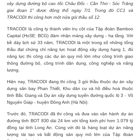
xây dựng đường bộ cao tốc Châu Đốc - Cần Thơ - Sóc Trăng
giai đoạn 1” được động thổ ngày 7/1. Trong đó CC1 và
TRACODI thi công hơn một nửa gói thầu số 12.
TRACODI là công ty thành viên trụ cột của Tập đoàn Bamboo
Capital (HoSE: BCG) đảm nhận mảng xây dựng - hạ tầng. Với
bề dày lịch sử 33 năm, TRACODI là một trong số những tổng
thầu đạt chứng chỉ năng lực hoạt động xây dựng hạng 1, đủ
năng lực thi công các dự án quy mô lớn như công trình giao
thông đường bộ, công trình dân dụng, công nghiệp và năng
lượng.
Hiện nay, TRACODI đang thi công 3 gói thầu thuộc dự án xây
dựng sân bay Phan Thiết, Khu dân cư và hồ điều hoà thuộc
tỉnh Bắc Giang và Dự án xây dựng tuyến đường quốc lộ 3 - Võ
Nguyên Giáp - huyện Đông Anh (Hà Nội).
Trước đó, TRACODI đã thi công và đưa vào vận hành dự án
đường tỉnh BOT 830 dài 24 km với tổng kinh phí hơn 1.079 tỷ
đồng tại tỉnh Long An. Cùng với đó là hàng loạt dự án năng
lượng tái tạo và bất động sản quy mô lớn của Tập đoàn