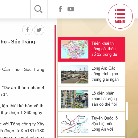
mở hơn
Phước đứng
đầu vùng Đông
Nam Bộ
4 Yếu Tố Tác
Động Mạnh Đến
Thị Trường Bất
Động Sản 2024
Thơ - Sóc Trăng
Triển khai thi
công gói thầu
số 12 trong dự
án cao tốc Châu
Đốc - Cần Thơ -
Long An: Các
- Cần Thơ - Sóc Trăng
Sóc Trăng
công trình giao
thông giải ngân
vốn đạt gần
ng "Dự án thành phần 4
100%
Lộ diện phân
 1".
khúc bất động
sản có thể “lội
ập thiết kế bản vẽ thi
ngược dòng”
 thực hiện 1.260 ngày.
trong năm 2024
Tuyến Quốc lộ
c với Tổng công ty Xây
đặc biệt nối
Long An với
ể là đoạn từ Km181+180
Đồng Tháp sẽ
 công do liên danh nhà