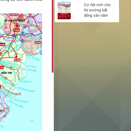
được mở rộng
Cơ hội mới cho
lên 6 làn xe
thị trường bất
động sản năm
2024
Ba điểm sáng
của bất động
sản 2024
Năm 2023 đột
phá trong đầu
tư kết cấu hạ
tầng giao thông
Long An thông
qua 9 nghị
quyết phát triển
kinh tế - xã hội
Ngành ngân
hàng 2024: Tiếp
tục giảm lãi
suất, có thể kéo
dài Thông tư 02
10 ngày có gần
nếu cần thiết
300.000 tỷ đồng