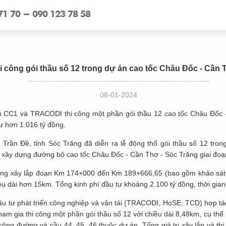
71 70 - 090 123 78 58
hi công gói thầu số 12 trong dự án cao tốc Châu Đốc - Cần 
08-01-2024
u CC1 và TRACODI thi công một phần gói thầu 12 cao tốc Châu Đốc 
ư hơn 1.016 tỷ đồng.
 Trần Đề, tỉnh Sóc Trăng đã diễn ra lễ động thổ gói thầu số 12 tro
 xây dựng đường bộ cao tốc Châu Đốc - Cần Thơ - Sóc Trăng giai đoạn
công xây lắp đoạn Km 174+000 đến Km 189+666,65 (bao gồm khảo sát, l
iều dài hơn 15km. Tổng kinh phí đầu tư khoảng 2.100 tỷ đồng, thời gian
u tư phát triển công nghiệp và vận tải (TRACODI, HoSE: TCD) hợp tá
ham gia thi công một phần gói thầu số 12 với chiều dài 8,48km, cụ th
ông đường và cầu 44, 45, 46 thuộc dự án. Tổng giá trị xây lắp và thi