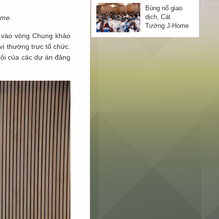
Cát Tường J-
Bùng nổ giao
Home
dịch, Cát
ome.
Tường J-Home
tạo sóng lớn,
t vào vòng Chung khảo
kích hoạt thị
ị thường trực tổ chức.
Bùng nổ giao
trường BĐS
dịch, Cát
rội của các dự án đăng
quý 4/2024
Tường J-Home
"cháy hàng" tại
Lễ công bố đợt
Tiến độ vượt
1
trội, Cát Tường
J-Home tiếp tục
ra mắt nhà mẫu
3 tầng
Cát Tường J-
Home chính
thức ra mắt nhà
mẫu 3 tầng
Cát Tường J-
Home ra mắt
nhà mẫu 3 tầng
Hàng trăm
khách hàng