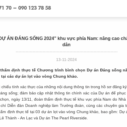
71 70 - 090 123 78 58
Ự ÁN ĐÁNG SỐNG 2024" khu vực phía Nam: nâng cao chấ
dân
13-11-2024
 thẩm định thực tế Chương trình bình chọn Dự án Đáng sống n
 tại các dự án lọt vào vòng Chung khảo.
chiếu tính xác thực của những nội dung thông tin trong hồ sơ đăng ký
áng sống; đảm bảo cập nhật thông tin chính xác của Dự án để phục 
 chọn, ngày 13/11, đoàn thẩm định thực tế khu vực phía Nam do Nh
 chí Diễn đàn Doanh nghiệp làm Trưởng đoàn, cùng các chuyên gia tr
thẩm định thực tế tại 03 dự án lọt vào vòng Chung khảo, bao gồm: D
ê Thành - An Lạc và Dự án The Pearl Riverside.