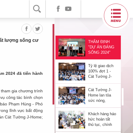
nhiều nhà đầu
tư nhanh tay sở
hữu bất động
Hạ Tầng TP.
sản cuối năm
Thuận An Hoàn
2024
Thiện, Bất Động
Sản “Đón Sóng”
Nhờ Thêm 4
t lượng sống cư
THẨM ĐỊNH
Cây Cầu Mới
"DỰ ÁN ĐÁNG
SỐNG 2024"
khu vực phía
Nam: nâng cao
Tỷ lệ giao dịch
chất lượng
100% đợt 1 -
ăm 2024 đã tiến hành
sống cư dân
Cát Tường J-
Home đánh
thức thị trường
Cát Tường J-
 tham gia chương trình
Home lan tỏa
vụ công tác bình chọn
sức nóng,
à báo Phạm Hùng - Phó
khuấy động thị
ong lĩnh vực bất động
trường bất động
Khách hàng háo
sản
ự án Cát Tường J-Home;
hức hoàn tất
thủ tục, chính
thức sở hữu