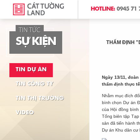
HOTLINE:
0945 71 
TIN TỨC
S
Ự
K
I
Ệ
N
THẨM ĐỊNH "D
TIN DỰ ÁN
Ngày 13/11, đoàn
TIN CÔNG TY
thẩm định thực tế
Nhằm mục đích đối 
TIN THỊ TRƯỜNG
bình chọn Dự án Đ
của Hội đồng bình
VIDEO
Tổng biên tập Tạp
sản đã tiến hành 
Dự án Khu dân cư L