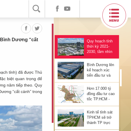
khẳng định vị
thế từ sức bật
công nghiệp
Toàn cảnh
tuyến quốc lộ
qua Bình
Dương được
đầu tư hơn
a Bình Dương “cất
Quy hoạch tỉnh
12.000 tỷ đồng
thời kỳ 2021-
nâng cấp
2030, tầm nhìn
đến năm 2050:
Động lực đưa
Bình Dương lên
Bình Dương
kế hoạch xúc
oạch tỉnh) đã được Thủ
“cất cánh”
tiến đầu tư và
ặc biệt quan trọng để
thu hút đầu tư
ững năm tiếp theo. Quy
năm 2024
Hơn 17.000 tỷ
Dương “cất cánh” trong
đồng đầu tư cao
tốc TP.HCM -
Thủ Dầu Một -
Chơn Thành
Kinh tế tỉnh sát
theo phương
TPHCM sẽ trở
thức PPP
thành TP trực
thuộc TW vào