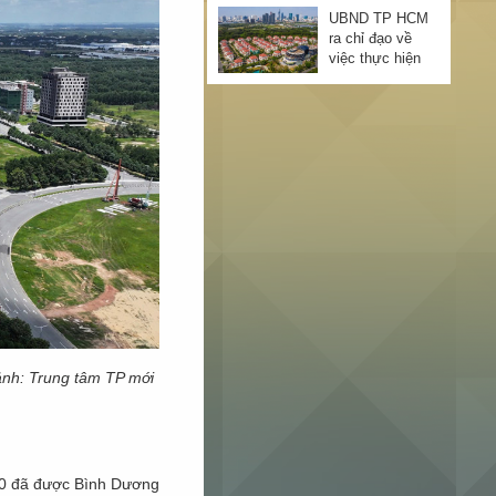
2030: Quy mô
UBND TP HCM
GRDP tăng gấp
ra chỉ đạo về
hơn 124 lần sau
việc thực hiện
26 năm thành
Luật Đất đai
lập
2024
Cây cầu thứ 7
của nhánh sông
Mê Kông gần
7.000 tỷ ghi dấu
mốc quan trọng:
TP HCM mở
Tiến sát mục
rộng đường cửa
tiêu kết nối 2
ngõ kết nối Bình
tỉnh vùng
Dương
ĐBSCL
Nhiều dự án nhà
ở sẽ được khơi
thông khi Luật
Đất đai 2024 có
hiệu lực
ảnh: Trung tâm TP mới
Từ 1/8, việc
phân lô tách
thửa cần chú ý
điều gì?
Chính thức lựa
050 đã được Bình Dương
chọn nhà đầu tư