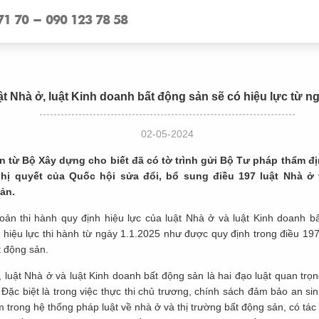
71 70 - 090 123 78 58
t Nhà ở, luật Kinh doanh bất động sản sẽ có hiệu lực từ ng
02-05-2024
in từ Bộ Xây dựng cho biết đã có tờ trình gửi Bộ Tư pháp thẩm đ
ị quyết của Quốc hội sửa đổi, bổ sung điều 197 luật Nhà ở v
ản.
hoản thi hành quy định hiệu lực của luật Nhà ở và luật Kinh doanh b
ó hiệu lực thi hành từ ngày 1.1.2025 như được quy định trong điều 197
t động sản.
luật Nhà ở và luật Kinh doanh bất động sản là hai đạo luật quan trọn
ội. Đặc biệt là trong việc thực thi chủ trương, chính sách đảm bảo an si
âm trong hệ thống pháp luật về nhà ở và thị trường bất động sản, có tác