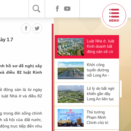
tăng thêm
20.700 tỷ đồng
Thủ tướng yêu
cầu NHNN tiếp
tục bơm vốn ra
nền kinh tế
ày 1.7
Luật Nhà ở, luật
Kinh doanh bất
động sản sẽ có
hiệu lực từ
ngày 1.7
Khởi công
ịnh hồ sơ đề nghị xây
tuyến đường
à điều 82 luật Kinh
nối Long An -
TP HCM
Lộ lý do bất ngờ
ất động sản là từ ngày
khiến gần đây
 luật Nhà ở và điều 82
Long An liên tục
thu hút loạt ông
lớn Vingroup,
Thủ tướng
g trong đời sống chính
Ecopark, BIM
Phạm Minh
nh xã hội của đất nước,
Group,
Chính chủ trì
Eurowindow…
 động trực tiếp đến nhu
hội nghị tháo gỡ
đổ bộ làm dự án