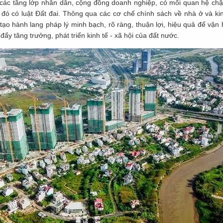
các tầng lớp nhân dân, cộng đồng doanh nghiệp, có mối quan hệ chặt
g đó có luật Đất đai. Thông qua các cơ chế chính sách về nhà ở và k
ạo hành lang pháp lý minh bạch, rõ ràng, thuận lợi, hiệu quả để vận
đẩy tăng trưởng, phát triển kinh tế - xã hội của đất nước.