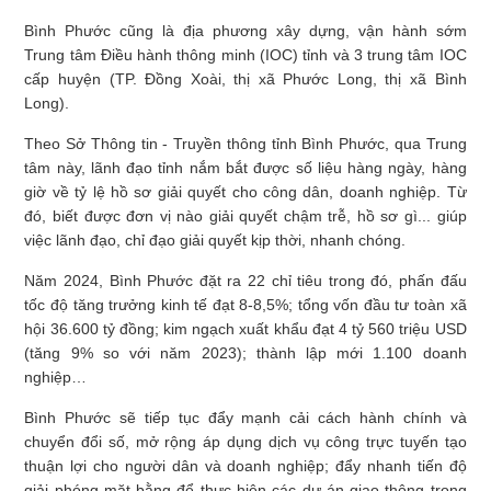
Bình Phước cũng là địa phương xây dựng, vận hành sớm
Trung tâm Điều hành thông minh (IOC) tỉnh và 3 trung tâm IOC
cấp huyện (TP. Đồng Xoài, thị xã Phước Long, thị xã Bình
Long).
Theo Sở Thông tin - Truyền thông tỉnh Bình Phước, qua Trung
tâm này, lãnh đạo tỉnh nắm bắt được số liệu hàng ngày, hàng
giờ về tỷ lệ hồ sơ giải quyết cho công dân, doanh nghiệp. Từ
đó, biết được đơn vị nào giải quyết chậm trễ, hồ sơ gì... giúp
việc lãnh đạo, chỉ đạo giải quyết kịp thời, nhanh chóng.
Năm 2024, Bình Phước đặt ra 22 chỉ tiêu trong đó, phấn đấu
tốc độ tăng trưởng kinh tế đạt 8-8,5%; tổng vốn đầu tư toàn xã
hội 36.600 tỷ đồng; kim ngạch xuất khẩu đạt 4 tỷ 560 triệu USD
(tăng 9% so với năm 2023); thành lập mới 1.100 doanh
nghiệp…
Bình Phước sẽ tiếp tục đẩy mạnh cải cách hành chính và
chuyển đổi số, mở rộng áp dụng dịch vụ công trực tuyến tạo
thuận lợi cho người dân và doanh nghiệp; đẩy nhanh tiến độ
giải phóng mặt bằng để thực hiện các dự án giao thông trọng