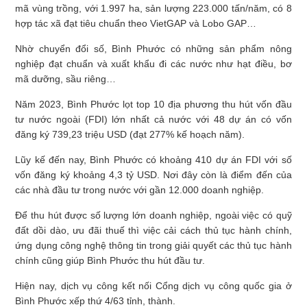
mã vùng trồng, với 1.997 ha, sản lượng 223.000 tấn/năm, có 8
hợp tác xã đạt tiêu chuẩn theo VietGAP và Lobo GAP…
Nhờ chuyển đổi số, Bình Phước có những sản phẩm nông
nghiệp đạt chuẩn và xuất khẩu đi các nước như hạt điều, bơ
mã dưỡng, sầu riêng…
Năm 2023, Bình Phước lọt top 10 địa phương thu hút vốn đầu
tư nước ngoài (FDI) lớn nhất cả nước với 48 dự án có vốn
đăng ký 739,23 triệu USD (đạt 277% kế hoạch năm).
Lũy kế đến nay, Bình Phước có khoảng 410 dự án FDI với số
vốn đăng ký khoảng 4,3 tỷ USD. Nơi đây còn là điểm đến của
các nhà đầu tư trong nước với gần 12.000 doanh nghiệp.
Để thu hút được số lượng lớn doanh nghiệp, ngoài việc có quỹ
đất dồi dào, ưu đãi thuế thì việc cải cách thủ tục hành chính,
ứng dụng công nghệ thông tin trong giải quyết các thủ tục hành
chính cũng giúp Bình Phước thu hút đầu tư.
Hiện nay, dịch vụ công kết nối Cổng dịch vụ công quốc gia ở
Bình Phước xếp thứ 4/63 tỉnh, thành.