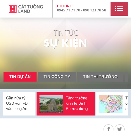
HOTLINE:
0945 71 71 70 - 090 123 78 58
TIN TỨC
S
Ự
K
I
Ệ
N
TIN DỰ ÁN
TIN CÔNG TY
TIN THỊ TRƯỜNG
Gần nửa tỷ
Tăng trưởng
Tri
USD vốn FDI
kinh tế Bình
côn
vào Long An
Phước đứng
số 
đầu vùng
án 
Đông Nam Bộ
Châ
Cầ
Só