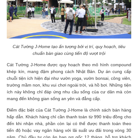
Cát Tường J-Home tạo ấn tượng bởi vị trí, quy hoạch, tiêu
chuẩn bàn giao cùng tiến độ vượt trội
Cát Tường J-Home được quy hoạch theo mô hình compound
khép kín, mang đậm phong cách Nhật Bản. Dự án cung cấp
chuỗi tiện ích hiện đại như vườn yoga, vườn bonsai, công viên,
trường mầm non, khu vui chơi ngoài trời, và hồ bơi. Những tiện
ích này không chỉ đáp ứng nhu cầu sống của cư dân mà còn
mang đến không gian sống an yên và đẳng cấp.
Điểm đặc biệt của Cát Tường J-Home là chính sách bán hàng
hấp dẫn. Khách hàng chỉ cần thanh toán từ 990 triệu đồng cho
đến khi nhận nhà, phần còn lại có thể được thanh toán theo
tiến độ hoặc vay ngân hàng với lãi suất ưu đãi trong vòng 30
năm. Chủ đầu tư còn ân hạn nợ gốc 12 tháng, hỗ trợ khách