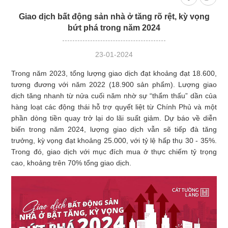
cường cam
xanh tại địa
của
Giao dịch bất động sản nhà ở tăng rõ rệt, kỳ vọng
kết cộng đồng
phương
ươ
tại Aurora IP
bứt phá trong năm 2024
23-01-2024
Trong năm 2023, tổng lượng giao dịch đạt khoảng đạt 18.600,
tương đương với năm 2022 (18.900 sản phẩm). Lượng giao
dịch tăng nhanh từ nửa cuối năm nhờ sự “thẩm thấu” dần của
hàng loạt các động thái hỗ trợ quyết liệt từ Chính Phủ và một
phần dòng tiền quay trở lại do lãi suất giảm. Dự báo về diễn
biến trong năm 2024, lượng giao dịch vẫn sẽ tiếp đà tăng
trưởng, kỳ vọng đạt khoảng 25.000, với tỷ lệ hấp thụ 30 - 35%.
Trong đó, giao dịch với mục đích mua ở thực chiếm tỷ trọng
cao, khoảng trên 70% tổng giao dịch.