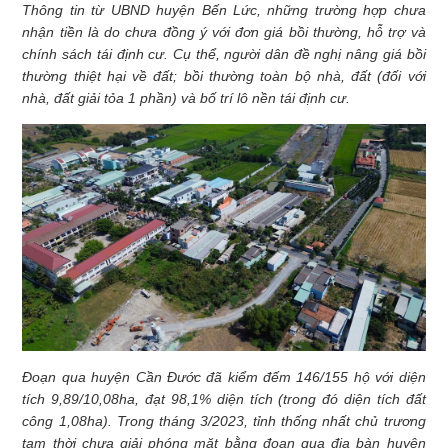
Thông tin từ UBND huyện Bến Lức, những trường hợp chưa
nhận tiền là do chưa đồng ý với đơn giá bồi thường, hỗ trợ và
chính sách tái định cư. Cụ thể, người dân đề nghị nâng giá bồi
thường thiệt hại về đất; bồi thường toàn bộ nhà, đất (đối với
nhà, đất giải tỏa 1 phần) và bố trí lô nền tái định cư.
Đoạn qua huyện Cần Đước đã kiểm đếm 146/155 hộ với diện
tích 9,89/10,08ha, đạt 98,1% diện tích (trong đó diện tích đất
công 1,08ha). Trong tháng 3/2023, tỉnh thống nhất chủ trương
tạm thời chưa giải phóng mặt bằng đoạn qua địa bàn huyện