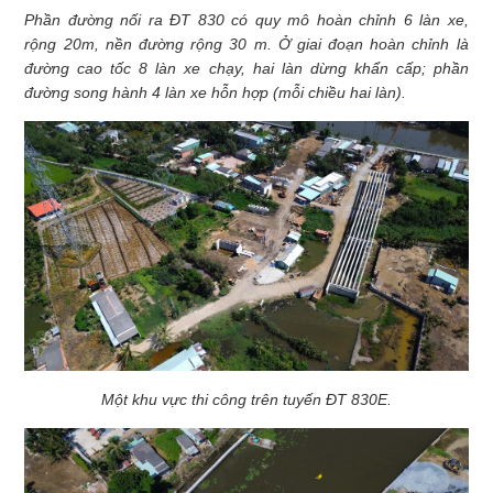
Phần đường nối ra ĐT 830 có quy mô hoàn chỉnh 6 làn xe,
rộng 20m, nền đường rộng 30 m. Ở giai đoạn hoàn chỉnh là
đường cao tốc 8 làn xe chạy, hai làn dừng khẩn cấp; phần
đường song hành 4 làn xe hỗn hợp (mỗi chiều hai làn).
Một khu vực thi công trên tuyến ĐT 830E.