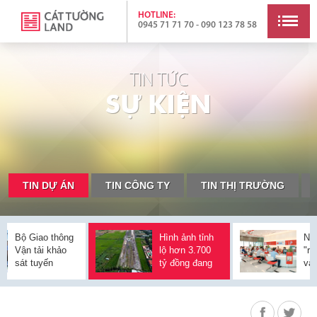
HOTLINE:
0945 71 71 70 - 090 123 78 58
TIN TỨC
S
Ự
K
I
Ệ
N
TIN DỰ ÁN
TIN CÔNG TY
TIN THỊ TRƯỜNG
Bộ Giao thông
Hình ảnh tỉnh
Ng
Vận tải khảo
lộ hơn 3.700
"ró
sát tuyến
tỷ đồng đang
vào
Quốc lộ 62
xây dựng tại
bất
Long An