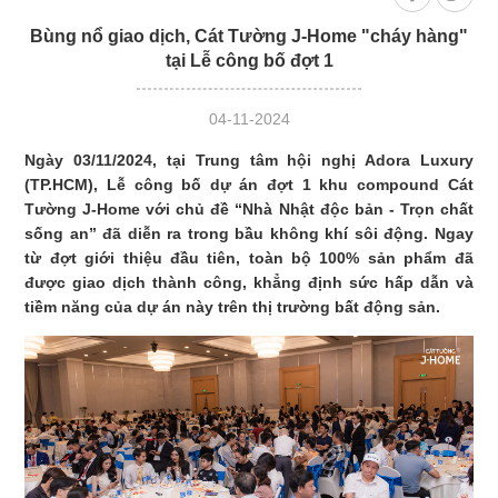
2050
Ho
Bùng nổ giao dịch, Cát Tường J-Home "cháy hàng"
tại Lễ công bố đợt 1
04-11-2024
Ngày 03/11/2024, tại Trung tâm hội nghị Adora Luxury
(TP.HCM), Lễ công bố dự án đợt 1 khu compound Cát
Tường J-Home với chủ đề “Nhà Nhật độc bản - Trọn chất
sống an” đã diễn ra trong bầu không khí sôi động. Ngay
từ đợt giới thiệu đầu tiên, toàn bộ 100% sản phẩm đã
được giao dịch thành công, khẳng định sức hấp dẫn và
tiềm năng của dự án này trên thị trường bất động sản.