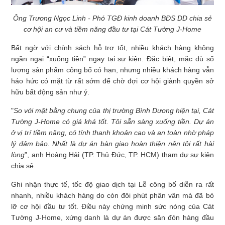
Ông Trương Ngọc Linh - Phó TGĐ kinh doanh BĐS DD chia sẻ
cơ hội an cư và tiềm năng đầu tư tại Cát Tường J-Home
Bất ngờ với chính sách hỗ trợ tốt, nhiều khách hàng không
ngần ngại “xuống tiền” ngay tại sự kiện. Đặc biệt, mặc dù số
lượng sản phẩm công bố có hạn, nhưng nhiều khách hàng vẫn
háo hức có mặt từ rất sớm để chờ đợi cơ hội giành quyền sở
hữu bất động sản như ý.
"
So với mặt bằng chung của thị trường Bình Dương hiện tại, Cát
Tường J-Home có giá khá tốt. Tôi sẵn sàng xuống tiền. Dự án
ở vị trí tiềm năng, có tính thanh khoản cao và an toàn nhờ pháp
lý đảm bảo. Nhất là dự án bàn giao hoàn thiện nên tôi rất hài
lòng
”, anh Hoàng Hải (TP. Thủ Đức, TP. HCM) tham dự sự kiện
chia sẻ.
Ghi nhận thực tế, tốc độ giao dịch tại Lễ công bố diễn ra rất
nhanh, nhiều khách hàng do còn đôi phút phân vân mà đã bỏ
lỡ cơ hội đầu tư tốt. Điều này chứng minh sức nóng của Cát
Tường J-Home, xứng danh là dự án được săn đón hàng đầu