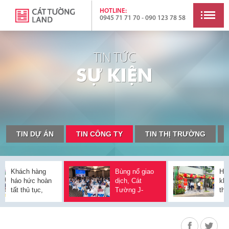
HOTLINE:
0945 71 71 70 - 090 123 78 58
TIN TỨC
S
Ự
K
I
Ệ
N
TIN DỰ ÁN
TIN CÔNG TY
TIN THỊ TRƯỜNG
công
Khách hàng
5 đô thị loại II của
Bùng nổ giao
Thông qua
Hà
đô thị
háo hức hoàn
Cần Thơ lộ diện
dịch, Cát
điều chỉnh
kh
áp
tất thủ tục,
Tường J-
Quy hoạch
th
 An,
chính thức sở
Home "cháy
tỉnh Đồng Nai
kiệ
 Hòa
hữu Cát
hàng" tại Lễ
thời kỳ 2021-
nh
ảng
Tường J-
công bố đợt 1
2030, tầm
tần
iến
Home
nhìn đến năm
Tư