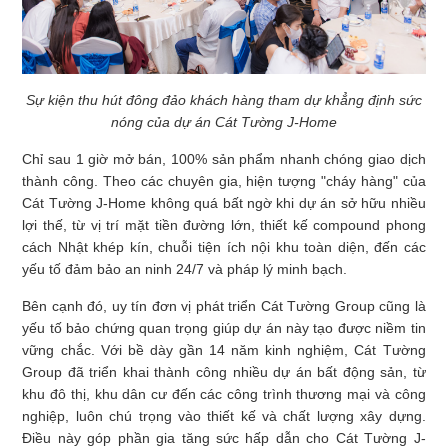
Sự kiện thu hút đông đảo khách hàng tham dự khẳng định sức
nóng của dự án Cát Tường J-Home
Chỉ sau 1 giờ mở bán, 100% sản phẩm nhanh chóng giao dịch
thành công. Theo các chuyên gia, hiện tượng "cháy hàng" của
Cát Tường J-Home không quá bất ngờ khi dự án sở hữu nhiều
lợi thế, từ vị trí mặt tiền đường lớn, thiết kế compound phong
cách Nhật khép kín, chuỗi tiện ích nội khu toàn diện, đến các
yếu tố đảm bảo an ninh 24/7 và pháp lý minh bạch.
Bên cạnh đó, uy tín đơn vị phát triển Cát Tường Group cũng là
yếu tố bảo chứng quan trọng giúp dự án này tạo được niềm tin
vững chắc. Với bề dày gần 14 năm kinh nghiệm, Cát Tường
Group đã triển khai thành công nhiều dự án bất động sản, từ
khu đô thị, khu dân cư đến các công trình thương mại và công
nghiệp, luôn chú trọng vào thiết kế và chất lượng xây dựng.
Điều này góp phần gia tăng sức hấp dẫn cho Cát Tường J-